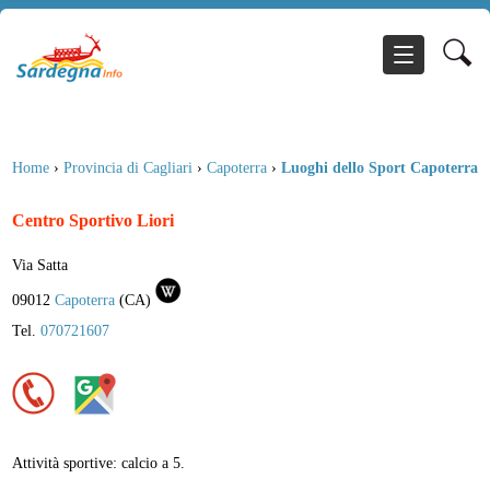
Home
›
Provincia di Cagliari
›
Capoterra
›
Luoghi dello Sport Capoterra
Centro Sportivo Liori
Via Satta
09012
Capoterra
(
CA
)
Tel.
070721607
Attività sportive: calcio a 5.