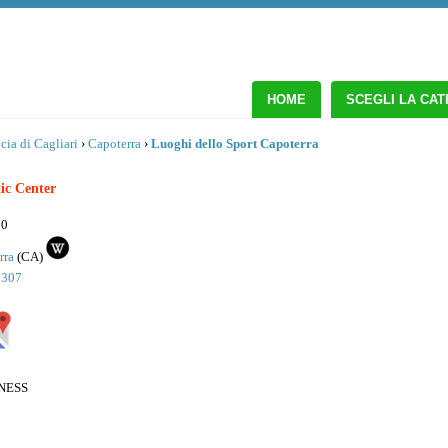
HOME
SCEGLI LA CA
cia di Cagliari
›
Capoterra
›
Luoghi dello Sport Capoterra
tic Center
20
rra
(
CA
)
3307
NESS