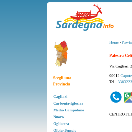
Home
›
Provin
Palestra Cel
Via Cagliari, 
09012
Capote
Scegli una
Tel.
338322
Provincia
Cagliari
Carbonia-Iglesias
Medio Campidano
CENTRO FIT
Nuoro
Ogliastra
Olbia-Tempio