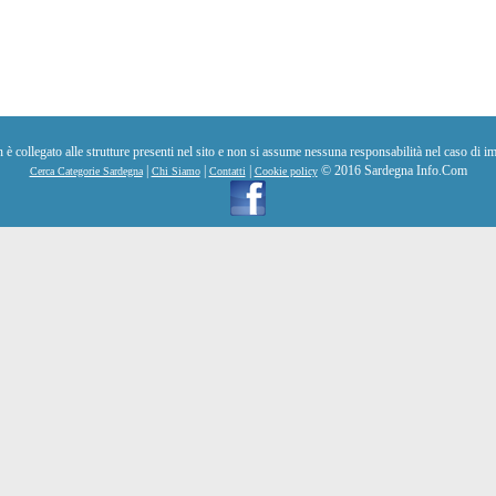
collegato alle strutture presenti nel sito e non si assume nessuna responsabilità nel caso di im
|
|
|
© 2016 Sardegna Info.Com
Cerca Categorie Sardegna
Chi Siamo
Contatti
Cookie policy