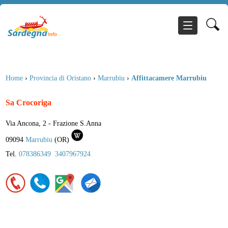
Home
›
Provincia di Oristano
›
Marrubiu
›
Affittacamere Marrubiu
Sa Crocoriga
Via Ancona, 2 - Frazione S.Anna
09094
Marrubiu
(
OR
)
Tel.
078386349
3407967924