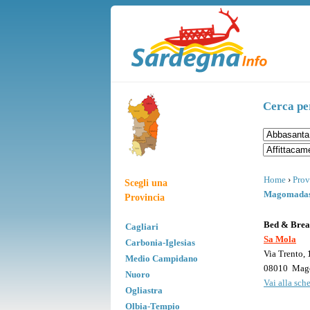
Cerca pe
Home
›
Prov
Scegli una
Magomada
Provincia
Bed & Brea
Cagliari
Sa Mola
Carbonia-Iglesias
Via Trento, 
Medio Campidano
08010
Mag
Nuoro
Vai alla sche
Ogliastra
Olbia-Tempio