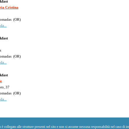
kfast
ia Cristina
omadas
(
OR
)
da...
kfast
s
omadas
(
OR
)
da...
kfast
de
ro, 37
omadas
(
OR
)
da...
collegato alle strutture presenti nel sito e non si assume nessuna responsabilità nel caso di im