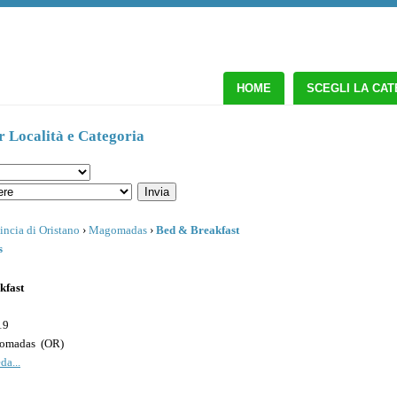
HOME
SCEGLI LA CA
r Località e Categoria
incia di Oristano
›
Magomadas
›
Bed & Breakfast
s
kfast
19
omadas
(
OR
)
da...