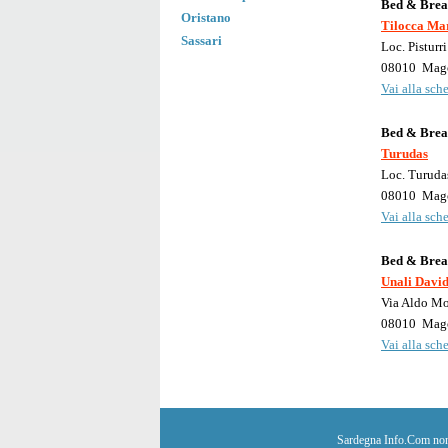
Bed & Brea
Oristano
Tilocca Mar
Sassari
Loc. Pisturri
08010
Mag
Vai alla sche
Bed & Brea
Turudas
Loc. Turuda
08010
Mag
Vai alla sche
Bed & Brea
Unali Davi
Via Aldo Mo
08010
Mag
Vai alla sche
Sardegna Info.Com non è 